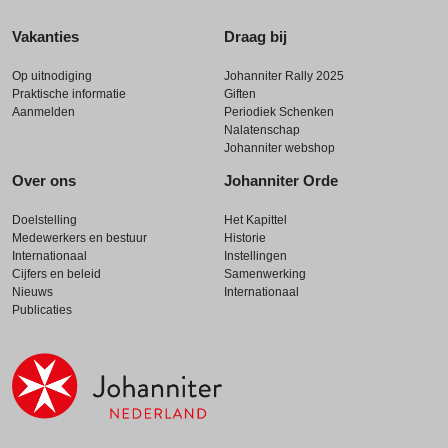
Vakanties
Draag bij
Op uitnodiging
Johanniter Rally 2025
Praktische informatie
Giften
Aanmelden
Periodiek Schenken
Nalatenschap
Johanniter webshop
Over ons
Johanniter Orde
Doelstelling
Het Kapittel
Medewerkers en bestuur
Historie
Internationaal
Instellingen
Cijfers en beleid
Samenwerking
Nieuws
Internationaal
Publicaties