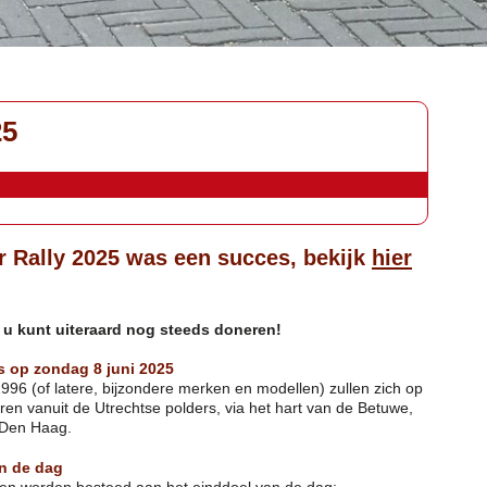
25
r Rally 2025 was een succes,
bekijk
hier
, u kunt uiteraard nog steeds doneren!
ts op zondag 8 juni 2025
996 (of latere, bijzondere merken en modellen) zullen zich op
n vanuit de Utrechtse polders, via het hart van de Betuwe,
 Den Haag.
n de dag
en worden besteed aan het einddoel van de dag: