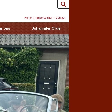
Home
mijnJohanniter
Contact
er ons
Johanniter Orde