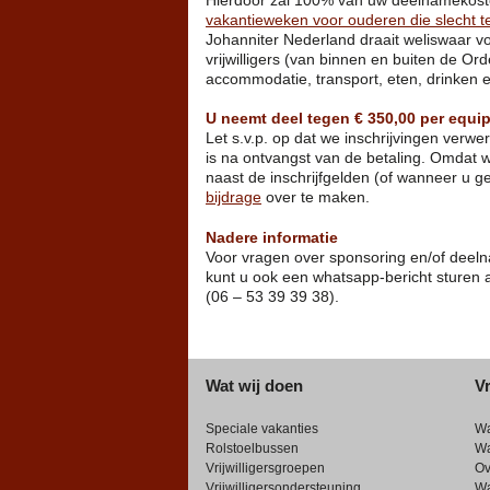
vakantieweken voor ouderen die slecht t
Johanniter Nederland draait weliswaar v
vrijwilligers (van binnen en buiten de Or
accommodatie, transport, eten, drinken e
U neemt deel tegen € 350,00 per equi
Let s.v.p. op dat we inschrijvingen verw
is na ontvangst van de betaling. Omdat w
naast de inschrijfgelden (of wanneer u g
bijdrage
over te maken.
Nadere informatie
Voor vragen over sponsoring en/of deelna
kunt u ook een whatsapp-bericht sturen 
(06 – 53 39 39 38).
Wat wij doen
Vr
Speciale vakanties
W
Rolstoelbussen
W
Vrijwilligersgroepen
Ov
Vrijwilligersondersteuning
Wa