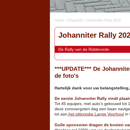
Home
>
Draag bij
>
Johanniter Rally 2025
Johanniter Rally 20
De Rally van de Ridderorde
***UPDATE*** De Johannite
de foto’s
Hartelijk dank voor uw belangstelling
De eerste Johanniter Rally vindt plaa
Tot 45 equipes, met auto’s gebouwd tot 1
deze zonovergoten dag een baan navigere
tot aan
het pittoreske Lange Voorhout
in
Gulle sponsoren dragen de kosten va
Hierdoor zal 100% van uw deelnamekost