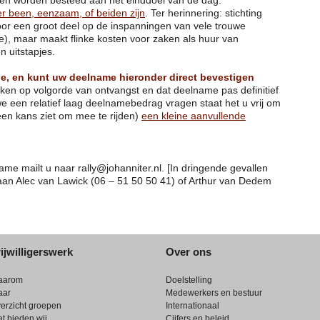
er been, eenzaam, of beiden zijn
. Ter herinnering: stichting
oor een groot deel op de inspanningen van vele trouwe
de), maar maakt flinke kosten voor zaken als huur van
n uitstapjes.
pe, en kunt uw deelname hieronder direct bevestigen
erken op volgorde van ontvangst en dat deelname pas definitief
e een relatief laag deelnamebedrag vragen staat het u vrij om
een kans ziet om mee te rijden)
een kleine aanvullende
me mailt u naar rally@johanniter.nl. [In dringende gevallen
aan Alec van Lawick (06 – 51 50 50 41) of Arthur van Dedem
ijwilligerswerk
Over ons
aarom
Doelstelling
aar
Medewerkers en bestuur
erzicht groepen
Internationaal
t bieden wij
Cijfers en beleid