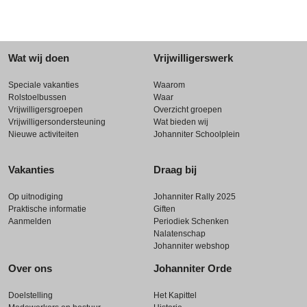
Wat wij doen
Vrijwilligerswerk
Speciale vakanties
Waarom
Rolstoelbussen
Waar
Vrijwilligersgroepen
Overzicht groepen
Vrijwilligersondersteuning
Wat bieden wij
Nieuwe activiteiten
Johanniter Schoolplein
Vakanties
Draag bij
Op uitnodiging
Johanniter Rally 2025
Praktische informatie
Giften
Aanmelden
Periodiek Schenken
Nalatenschap
Johanniter webshop
Over ons
Johanniter Orde
Doelstelling
Het Kapittel