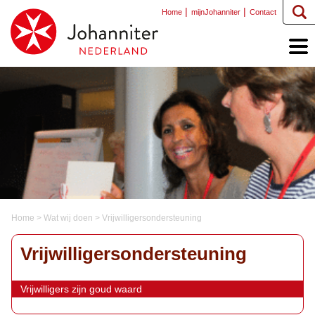
Home
mijnJohanniter
Contact
Home
>
Wat wij doen
>
Vrijwilligersondersteuning
Vrijwilligersondersteuning
Vrijwilligers zijn goud waard