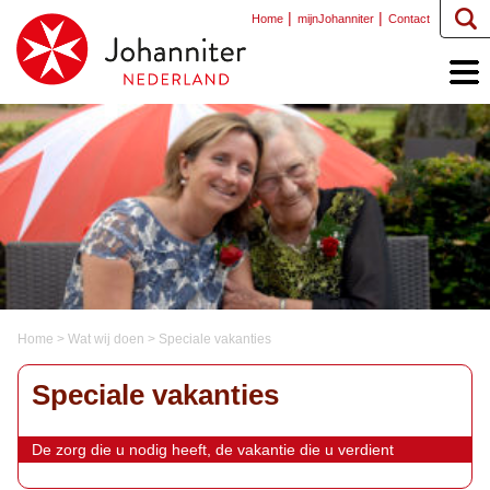
Home
mijnJohanniter
Contact
Home
>
Wat wij doen
>
Speciale vakanties
Speciale vakanties
De zorg die u nodig heeft, de vakantie die u verdient