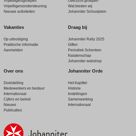
Vrijwilligersgroepen
Overzicht groepen
Vrijwilligersondersteuning
Wat bieden wij
Nieuwe activiteiten
Johanniter Schoolplein
Vakanties
Draag bij
Op uitnodiging
Johanniter Rally 2025
Praktische informatie
Giften
Aanmelden
Periodiek Schenken
Nalatenschap
Johanniter webshop
Over ons
Johanniter Orde
Doelstelling
Het Kapittel
Medewerkers en bestuur
Historie
Internationaal
Instellingen
Cijfers en beleid
Samenwerking
Nieuws
Internationaal
Publicaties