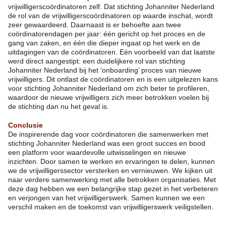
vrijwilligerscoördinatoren zelf. Dat stichting Johanniter Nederland
de rol van de vrijwilligerscoördinatoren op waarde inschat, wordt
zeer gewaardeerd. Daarnaast is er behoefte aan twee
coördinatorendagen per jaar: één gericht op het proces en de
gang van zaken, en één die dieper ingaat op het werk en de
uitdagingen van de coördinatoren. Eén voorbeeld van dat laatste
werd direct aangestipt: een duidelijkere rol van stichting
Johanniter Nederland bij het ‘onboarding’ proces van nieuwe
vrijwilligers. Dit ontlast de coördinatoren en is een uitgelezen kans
voor stichting Johanniter Nederland om zich beter te profileren,
waardoor de nieuwe vrijwilligers zich meer betrokken voelen bij
de stichting dan nu het geval is.
Conclusie
De inspirerende dag voor coördinatoren die samenwerken met
stichting Johanniter Nederland was een groot succes en bood
een platform voor waardevolle uitwisselingen en nieuwe
inzichten. Door samen te werken en ervaringen te delen, kunnen
we de vrijwilligerssector versterken en vernieuwen. We kijken uit
naar verdere samenwerking met alle betrokken organisaties. Met
deze dag hebben we een belangrijke stap gezet in het verbeteren
en verjongen van het vrijwilligerswerk. Samen kunnen we een
verschil maken en de toekomst van vrijwilligerswerk veiligstellen.