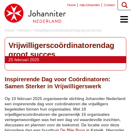
Home
mijnJohanniter
Contact
Home
>
Nieuws
>
Vrijwilligerscoördinatorendag groot succes
Vrijwilligerscoördinatorendag
groot succes
25 februari 2025
Inspirerende Dag voor Coördinatoren:
Samen Sterker in Vrijwilligerswerk
Op 10 februari 2025 organiseerde stichting Johanniter Nederland
een inspirerende dag voor coördinatoren die vrijwilligers
begeleiden binnen hun organisaties. Met 18
vrijwilligerscoördinatoren die gezamenlijk 16 organisaties
vertegenwoordigen was het een dag vol waardevolle inzichten,
discussies en plannen voor de toekomst. De locatie voor deze
bijzondere dag was buurthuis
De Blije Boon
in Katwijk. Hieronder