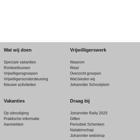
Wat wij doen
Vrijwilligerswerk
Speciale vakanties
Waarom
Rolstoelbussen
Waar
Vrijwilligersgroepen
Overzicht groepen
Vrijwilligersondersteuning
Wat bieden wij
Nieuwe activiteiten
Johanniter Schoolplein
Vakanties
Draag bij
Op uitnodiging
Johanniter Rally 2025
Praktische informatie
Giften
Aanmelden
Periodiek Schenken
Nalatenschap
Johanniter webshop