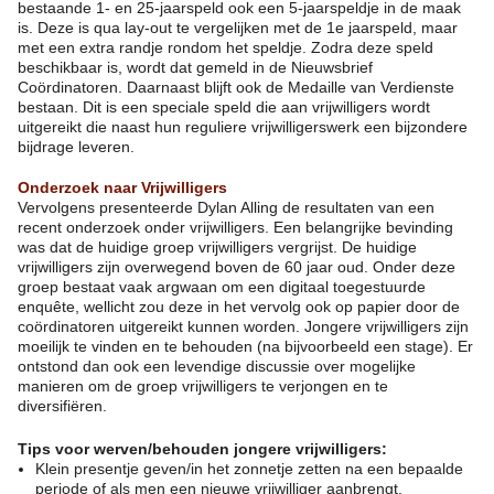
bestaande 1- en 25-jaarspeld ook een 5-jaarspeldje in de maak
is. Deze is qua lay-out te vergelijken met de 1e jaarspeld, maar
met een extra randje rondom het speldje. Zodra deze speld
beschikbaar is, wordt dat gemeld in de Nieuwsbrief
Coördinatoren. Daarnaast blijft ook de Medaille van Verdienste
bestaan. Dit is een speciale speld die aan vrijwilligers wordt
uitgereikt die naast hun reguliere vrijwilligerswerk een bijzondere
bijdrage leveren.
Onderzoek naar Vrijwilligers
Vervolgens presenteerde Dylan Alling de resultaten van een
recent onderzoek onder vrijwilligers. Een belangrijke bevinding
was dat de huidige groep vrijwilligers vergrijst. De huidige
vrijwilligers zijn overwegend boven de 60 jaar oud. Onder deze
groep bestaat vaak argwaan om een digitaal toegestuurde
enquête, wellicht zou deze in het vervolg ook op papier door de
coördinatoren uitgereikt kunnen worden. Jongere vrijwilligers zijn
moeilijk te vinden en te behouden (na bijvoorbeeld een stage). Er
ontstond dan ook een levendige discussie over mogelijke
manieren om de groep vrijwilligers te verjongen en te
diversifiëren.
Tips voor werven/behouden jongere vrijwilligers:
Klein presentje geven/in het zonnetje zetten na een bepaalde
periode of als men een nieuwe vrijwilliger aanbrengt.