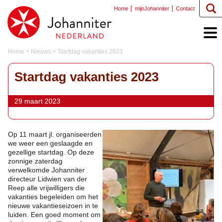
Home
mijnJohanniter
Contact
Home
>
Nieuws
>
Startdag vakanties 2023
Startdag vakanties 2023
29 maart 2023
Op 11 maart jl. organiseerden
we weer een geslaagde en
gezellige startdag. Op deze
zonnige zaterdag
verwelkomde Johanniter
directeur Lidwien van der
Reep alle vrijwilligers die
vakanties begeleiden om het
nieuwe vakantieseizoen in te
luiden. Een goed moment om