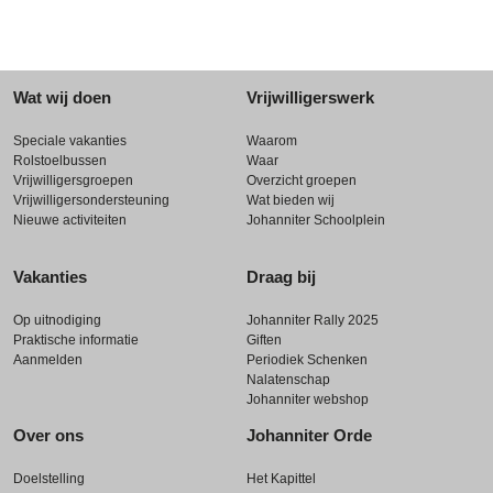
Wat wij doen
Vrijwilligerswerk
Speciale vakanties
Waarom
Rolstoelbussen
Waar
Vrijwilligersgroepen
Overzicht groepen
Vrijwilligersondersteuning
Wat bieden wij
Nieuwe activiteiten
Johanniter Schoolplein
Vakanties
Draag bij
Op uitnodiging
Johanniter Rally 2025
Praktische informatie
Giften
Aanmelden
Periodiek Schenken
Nalatenschap
Johanniter webshop
Over ons
Johanniter Orde
Doelstelling
Het Kapittel