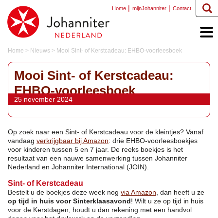
Home
mijnJohanniter
Contact
Home
>
Nieuws
>
Mooi Sint- of Kerstcadeau: EHBO-voorleesboek
Mooi Sint- of Kerstcadeau:
EHBO-voorleesboek
25 november 2024
Op zoek naar een Sint- of Kerstcadeau voor de kleintjes? Vanaf
vandaag
verkrijgbaar bij Amazon
: drie EHBO-voorleesboekjes
voor kinderen tussen 5 en 7 jaar. De reeks boekjes is het
resultaat van een nauwe samenwerking tussen Johanniter
Nederland en Johanniter International (JOIN).
Sint- of Kerstcadeau
Bestelt u de boekjes deze week nog
via Amazon
, dan heeft u ze
op tijd in huis voor Sinterklaasavond
! Wilt u ze op tijd in huis
voor de Kerstdagen, houdt u dan rekening met een handvol