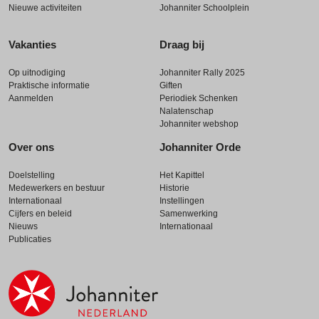
Nieuwe activiteiten
Johanniter Schoolplein
Vakanties
Draag bij
Op uitnodiging
Johanniter Rally 2025
Praktische informatie
Giften
Aanmelden
Periodiek Schenken
Nalatenschap
Johanniter webshop
Over ons
Johanniter Orde
Doelstelling
Het Kapittel
Medewerkers en bestuur
Historie
Internationaal
Instellingen
Cijfers en beleid
Samenwerking
Nieuws
Internationaal
Publicaties