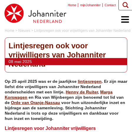
Home
mijnJohanniter
Contact
Home
>
Nieuws
>
Lintjesregen ook voor vrijwilligers van Johanniter Nederland
Lintjesregen ook voor
vrijwilligers van Johanniter
08 mei 2025
Nederland
Op 25 april 2025 was er de jaarlijkse
lintjesregen
. Er zijn maar
liefst drie vrijwilligers van Johanniter Nederland
onderscheiden met een lintje.
Henny de Ruiter
,
Marga
Korswagen
en Ria van Wijnbergen zijn benoemd tot lid van
de
Orde van Oranje-Nassau
voor hun uitzonderlijke inzet en
bijdrage aan de samenleving. Stichting Johanniter
Nederland is trots op deze vrijwilligers en dankbaar voor
hun inzet en toewijding.
Lintjesregen voor Johanniter vrijwilligers