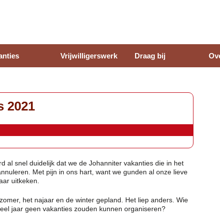
anties
Vrijwilligerswerk
Draag bij
Ov
s 2021
d al snel duidelijk dat we de Johanniter vakanties die in het
nuleren. Met pijn in ons hart, want we gunden al onze lieve
aar uitkeken.
omer, het najaar en de winter gepland. Het liep anders. Wie
eel jaar geen vakanties zouden kunnen organiseren?