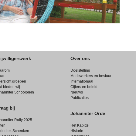
ijwilligerswerk
Over ons
aarom
Doelstelling
aar
Medewerkers en bestuur
erzicht groepen
Internationaal
t bieden wij
Cijfers en beleid
hanniter Schoolplein
Nieuws
Publicaties
aag bij
Johanniter Orde
hanniter Rally 2025
ften
Het Kapittel
riodiek Schenken
Historie