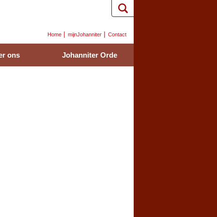
Home
mijnJohanniter
Contact
er ons
Johanniter Orde