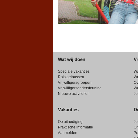
Wat wij doen
Vr
Speciale vakanties
W
Rolstoelbussen
W
Vrijwilligersgroepen
Ov
Vrijwilligersondersteuning
Wa
Nieuwe activiteiten
Jo
Vakanties
Dr
Op uitnodiging
Jo
Praktische informatie
Gi
Aanmelden
Pe