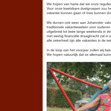
We hopen van harte dat we onze regulier
Voor onze kwetsbare doelgroepen zou het
vakantie kunnen gaan of mee kunnen doe
We durven ook weer aan Johanniter vakan
traditionele vakantieweken voor ouderen
uitgebreid tot twee lange weekends in 
met weinig financiële draagkracht zal in
alle zekerheid zijn alle vakanties in de t
In de loop van het voorjaar zullen wij b
We hopen natuurlijk dat ze allemaal kun