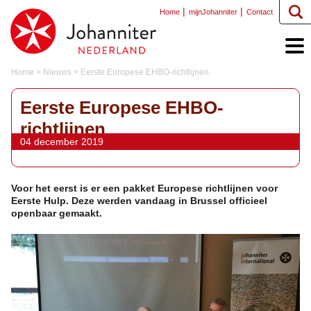
Home
mijnJohanniter
Contact
Home
>
Nieuws
>
Eerste Europese EHBO-richtlijnen
Eerste Europese EHBO-
richtlijnen
04 december 2019
Voor het eerst is er een pakket Europese richtlijnen voor
Eerste Hulp. Deze werden vandaag in Brussel officieel
openbaar gemaakt.