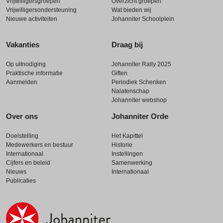
Vrijwilligersgroepen
Overzicht groepen
Vrijwilligersondersteuning
Wat bieden wij
Nieuwe activiteiten
Johanniter Schoolplein
Vakanties
Draag bij
Op uitnodiging
Johanniter Rally 2025
Praktische informatie
Giften
Aanmelden
Periodiek Schenken
Nalatenschap
Johanniter webshop
Over ons
Johanniter Orde
Doelstelling
Het Kapittel
Medewerkers en bestuur
Historie
Internationaal
Instellingen
Cijfers en beleid
Samenwerking
Nieuws
Internationaal
Publicaties