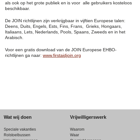
als ook op het grote publiek en is voor alle gebruikers kosteloos
beschikbaar.
De JOIN richtlijnen zijn verkrijgbaar in vijftien Europese talen:
Deens, Duits, Engels, Ests, Fins, Frans, Grieks, Hongaars,
Italiaans, Lets, Nederlands, Pools, Spaans, Zweeds en in het
Arabisch.
Voor een gratis download van de JOIN Europese EHBO-
richtlijnen ga naar:
www.firstaidjoin.org
Wat wij doen
Vrijwilligerswerk
Speciale vakanties
Waarom
Rolstoelbussen
Waar